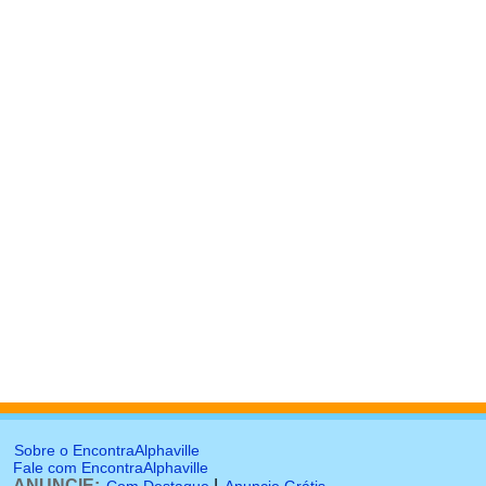
Sobre o EncontraAlphaville
Fale com EncontraAlphaville
ANUNCIE:
|