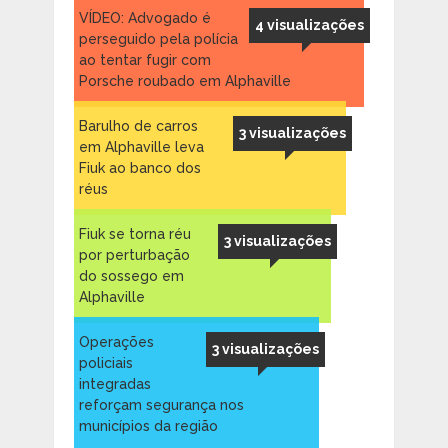
VÍDEO: Advogado é
4 visualizações
perseguido pela polícia
ao tentar fugir com
Porsche roubado em Alphaville
Barulho de carros
3 visualizações
em Alphaville leva
Fiuk ao banco dos
réus
Fiuk se torna réu
3 visualizações
por perturbação
do sossego em
Alphaville
Operações
3 visualizações
policiais
integradas
reforçam segurança nos
municípios da região