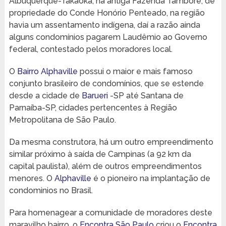
Albuquerque-Takaoka, na antiga Fazenda Tamboré, de
propriedade do Conde Honório Penteado, na região
havia um assentamento indígena, daí a razão ainda
alguns condomínios pagarem Laudêmio ao Governo
federal, contestado pelos moradores local.
O
Bairro Alphaville
possui o maior e mais famoso
conjunto brasileiro de condomínios, que se estende
desde a cidade de
Barueri
-SP até Santana de
Parnaíba-SP, cidades pertencentes à Região
Metropolitana de São Paulo.
Da mesma construtora, há um outro empreendimento
similar próximo à saída de Campinas (a 92 km da
capital paulista), além de outros empreendimentos
menores. O
Alphaville
é o pioneiro na implantação de
condominios no Brasil.
Para homenagear a comunidade de moradores deste
maravilho bairro, o
Encontra São Paulo
criou o
Encontra