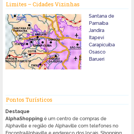
Limites – Cidades Vizinhas
Santana de
Parnaíba
Jandira
Itapevi
Carapicuiba
Osasco
Barueri
Pontos Turísticos
Destaque
AlphaShopping
é um centro de compras de
Alphaville e região de Alphaville com telefones no
EncontraAlphaville e endereço dos locais. Shopping