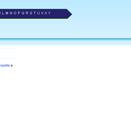
haville
e