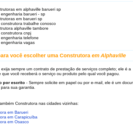
trutoras em alphaville barueri sp
engenharia barueri - sp
trutoras em barueri sp
construtora trabalhe conosco
trutora alphaville tambore
construtora cnpj
engenharia telefone
 engenharia vagas
para você escolher uma Construtora
em Alphaville
 exija sempre um contrato de prestação de serviços completo; ele é a
e que você receberá o serviço ou produto pelo qual você pagou.
 por escrito
- Sempre solicite em papel ou por e-mail, ele é um doc
 para sua garantia.
também Construtora nas cidades vizinhas:
tora em Barueri
tora em Carapicuíba
tora em Osasco