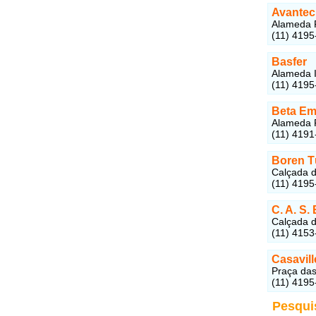
Avantec
Alameda Ri
(11) 4195
Basfer
Alameda It
(11) 4195
Beta Em
Alameda R
(11) 4191
Boren T
Calçada da
(11) 4195
C. A. S.
Calçada do
(11) 4153
Casavill
Praça das 
(11) 4195
Pesqui