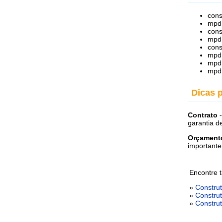
cons
mpd 
cons
mpd 
cons
mpd 
mpd 
mpd
Dicas 
Contrato
-
garantia d
Orçamento
importante
Encontre 
»
Constru
»
Constru
»
Constru