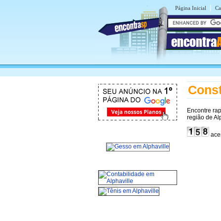
|
Página Inicial
Ca
encontra
Const
Encontre ra
região de Al
aces