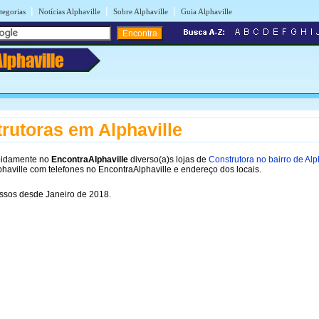
|
|
|
tegorias
Notícias Alphaville
Sobre Alphaville
Guia Alphaville
Alphaville
rutoras em Alphaville
pidamente no
EncontraAlphaville
diverso(a)s lojas de
Construtora no bairro de Alp
phaville com telefones no EncontraAlphaville e endereço dos locais.
sos desde Janeiro de 2018.